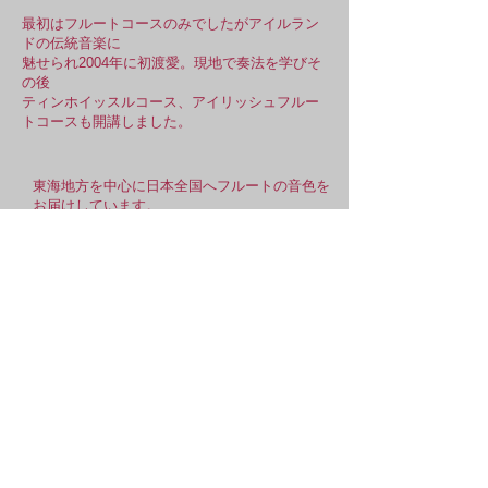
最初はフルートコースのみでしたがアイルラン
ドの伝統音楽に
魅せられ2004年に初渡愛。
現地で奏法を学びそ
の後
ティンホイッスルコース、アイリッシュフルー
トコースも開講しました。
​東海地方を中心に日本全国へフルートの音色を
お届けしています。
演奏依頼承ります