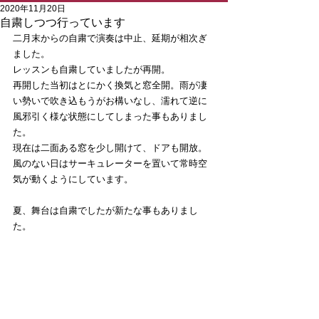
2020年11月20日
自粛しつつ行っています
二月末からの自粛で演奏は中止、延期が相次ぎ
ました。
レッスンも自粛していましたが再開。
再開した当初はとにかく換気と窓全開。雨が凄
い勢いで吹き込もうがお構いなし、濡れて逆に
風邪引く様な状態にしてしまった事もありまし
た。
現在は二面ある窓を少し開けて、ドアも開放。
風のない日はサーキュレーターを置いて常時空
気が動くようにしています。
夏、舞台は自粛でしたが新たな事もありまし
た。