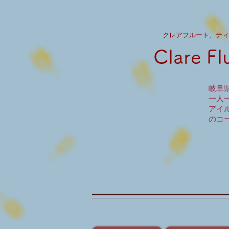
クレア​フルート、ティ
Clare F
岐阜
一人
アイ
のコ